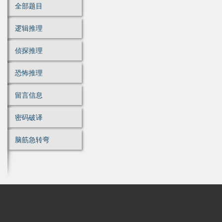
全部题目
逻辑推理
侦探推理
恐怖推理
留言信息
密码破译
脑筋急转弯