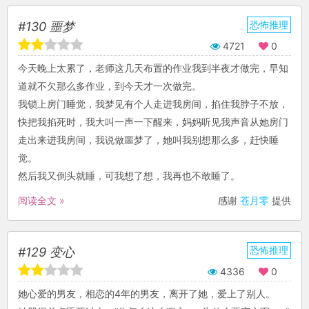
恐怖推理
#130 噩梦
4721
0
今天晚上太累了，老师这几天布置的作业我到半夜才做完，早知
道就不欠那么多作业，到今天才一次做完。
我锁上房门睡觉，我梦见有个人走进我房间，掐住我脖子不放，
快把我掐死时，我大叫一声一下醒来，妈妈听见我声音从她房门
走出来进我房间，我说做噩梦了，她叫我别想那么多，赶快睡
觉。
然后我又倒头就睡，可我想了想，我再也不敢睡了。
阅读全文 »
感谢
苍月零
提供
恐怖推理
#129 变心
4336
0
她心爱的男友，相恋的4年的男友，离开了她，爱上了别人。