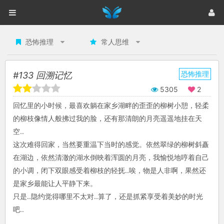
推
首页
题库
游戏
推
理
帝
关于
登录
注册
理
恐怖推理
常人思维
帝
恐怖推理
#133 回溯记忆
5305
2
回忆里的小时候，最喜欢躺在家乡湖畔的歪歪的柳树小憩，轻柔
的柳枝像情人般拂过我的脸，还有那清朗的月亮遥遥地挂在天
空..
这次难得回家，当然要重温下当时的感觉。依然翠绿的柳树斜矗
在湖边，依然清澈的湖水倒映着浑圆的月亮，我愉悦地哼着自己
的小调，闭下双眼感受着柳枝的轻抚..唉，物是人非啊，果然还
是家乡最能让人平静下来。
只是..隐约觉得哪里不太对..算了，还是抓紧享受着美妙的时光
吧..