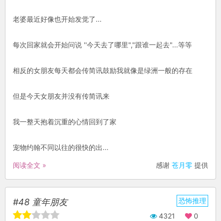
老婆最近好像也开始发觉了...
每次回家就会开始问说 ''今天去了哪里","跟谁一起去"...等等
相反的女朋友每天都会传简讯鼓励我就像是绿洲一般的存在
但是今天女朋友并没有传简讯来
我一整天抱着沉重的心情回到了家
宠物约翰不同以往的很快的出...
阅读全文 »
感谢
苍月零
提供
恐怖推理
#48 童年朋友
4321
0