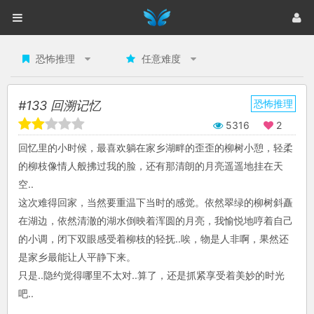
推
首页
题库
游戏
推
理
帝
关于
登录
注册
理
恐怖推理
任意难度
帝
恐怖推理
#133 回溯记忆
5316
2
回忆里的小时候，最喜欢躺在家乡湖畔的歪歪的柳树小憩，轻柔
的柳枝像情人般拂过我的脸，还有那清朗的月亮遥遥地挂在天
空..
这次难得回家，当然要重温下当时的感觉。依然翠绿的柳树斜矗
在湖边，依然清澈的湖水倒映着浑圆的月亮，我愉悦地哼着自己
的小调，闭下双眼感受着柳枝的轻抚..唉，物是人非啊，果然还
是家乡最能让人平静下来。
只是..隐约觉得哪里不太对..算了，还是抓紧享受着美妙的时光
吧..