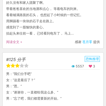
好久没有和家人团聚了啊。
带着爸爸喜欢的当地酒和点心， 等着电车的到来。
看着铺满路面的石头， 也想起了小时候的一些记忆。
用脚踢着一块块的石子走在路上。
感觉到了一股愉快的童心。
抬起头来往前一看， 已经看到电车了， 马上...
阅读全文 »
感谢
苍月零
提供
恐怖推理
#125 分手
5557
3
男：“我们分手吧”
女：“这是最后了？”
男：“恩。”
女：“谢谢你，一直都给我这么多。”
男：“忘了吧，我们都需要新的开始。”