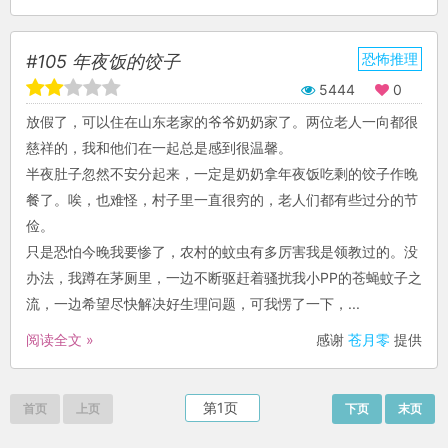
恐怖推理
#105 年夜饭的饺子
5444
0
放假了，可以住在山东老家的爷爷奶奶家了。两位老人一向都很
慈祥的，我和他们在一起总是感到很温馨。
半夜肚子忽然不安分起来，一定是奶奶拿年夜饭吃剩的饺子作晚
餐了。唉，也难怪，村子里一直很穷的，老人们都有些过分的节
俭。
只是恐怕今晚我要惨了，农村的蚊虫有多厉害我是领教过的。没
办法，我蹲在茅厕里，一边不断驱赶着骚扰我小PP的苍蝇蚊子之
流，一边希望尽快解决好生理问题，可我愣了一下，...
阅读全文 »
感谢
苍月零
提供
首页
上页
下页
末页